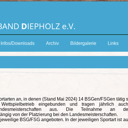
BAND
D
IEPHOLZ e.V.
Infos/Downloads
Archiv
Bildergalerie
Links
ortarten an, in denen (Stand Mai 2024) 14 BSGen/FSGen tätig s
Wettspielbetrieb eingebunden und tragen jährlich auch 
Landesmeisterschaften aus. Die Teilnahme an d
hängig von der Platzierung bei den Landesmeisterschaften.
jeweilige BSG/FSG angeboten. In der jeweiligen Sportart ist au