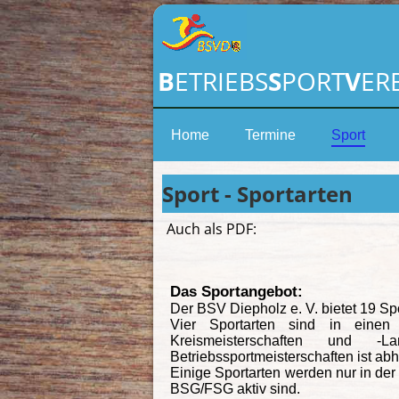
B
ETRIEBS
S
PORT
V
ER
Home
Termine
Sport
Sport - Sportarten
Auch als PDF:
Das Sportangebot:
Der BSV Diepholz e. V. bietet 19 Sp
Vier Sportarten sind in einen 
Kreismeisterschaften und -
Betriebssportmeisterschaften ist ab
Einige Sportarten werden nur in der 
BSG/FSG aktiv sind.